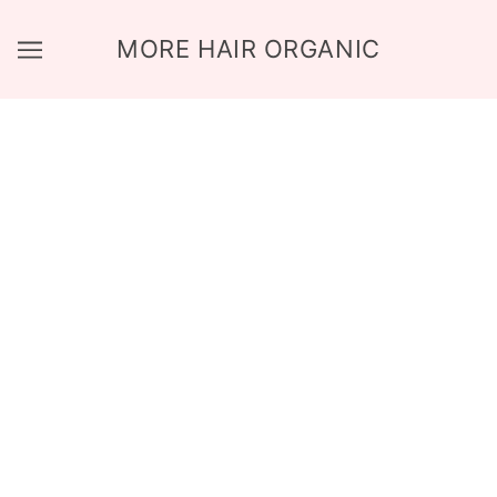
MORE HAIR ORGANIC
MORE HAIR ORGANIC
CABELLO RADIANTE
Shampoo Organico anti-caida y crecimiento acelerado
del cabello
VER AQUI